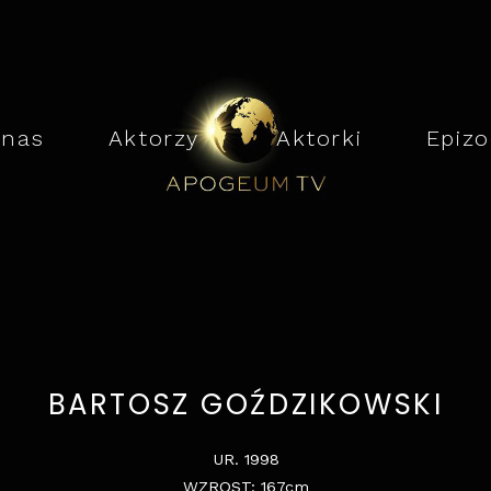
 nas
ㅤ
Aktorzy
ㅤㅤㅤㅤㅤㅤㅤㅤ
Aktorki
ㅤ
Epizo
BARTOSZ GOŹDZIKOWSKI
UR. 1998
WZROST: 167cm