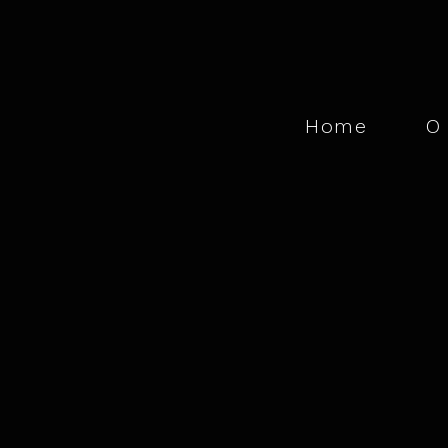
Home
ㅤ
O