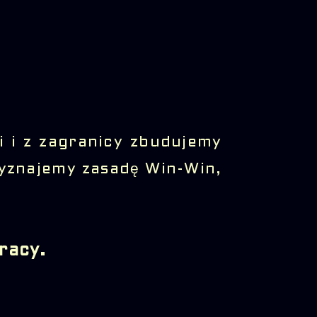
i i z zagranicy zbudujemy
Wyznajemy zasadę Win-Win,
racy.