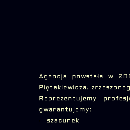
Agencja powstała w 20
Piętakiewicza, zrzeszon
Reprezentujemy profes
gwarantujemy:
szacunek