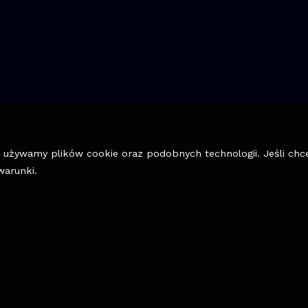
y, używamy plików cookie oraz podobnych technologii. Jeśli ch
warunki.
WSPÓŁPRACUJEMY Z