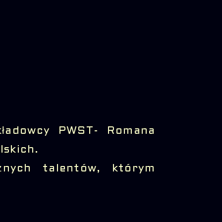
ykładowcy PWST- Romana
lskich.
żnych talentów, którym