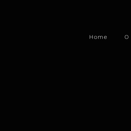
Home
ㅤ
O