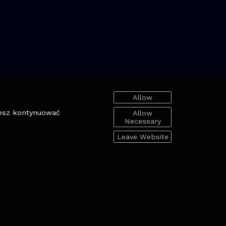
Allow
cesz kontynuować
Allow
Necessary
Leave Website
: